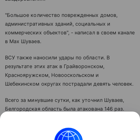
"Большое количество поврежденных домов,
административных зданий, социальных и
коммерческих объектов", - написал в своем канале
в Max Шуваев.
ВСУ также наносили удары по области. В
результате этих атак в Грайворонском,
Краснояружском, Новооскольском и
Шебекинском округах пострадали девять человек.
Всего за минувшие сутки, как уточнил Шуваев,
Белгородская область была атакована 146 раз.
ВСУ совершили четыре обстрела с
использованием артиллерии, авиации и РСЗО.
Кроме того, семь раз были произведены сбросы