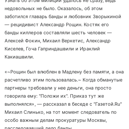
Узнать об этом милиции удалось не сразу, ведь
недовольных не было. Оказалось, об этом
заботился главарь банды и любовник Зворыкиной
— рецидивист Александр Рощин. Костяк его
банды киллеров составляли шесть человек —
Алексей Фокин, Михаил Веркетис, Александр
Киселев, Гоча Гаприндашвили и Ираклий
Какиашвили.
«~Рощин был влюблен в Мадлену без памяти, а она
расчетливо этим пользовалась.~ Когда обманутые
партнеры требовали у нее деньги, она просто
говорила ему: "Положи их". Приказ тут же
выполнялся», — рассказал в беседе с "Газетой.Ru"
Михаил Слинько, на тот момент следователь по
особо важным делам прокуратуры Москвы,
расследовавший дело банды.