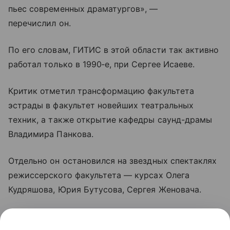
пьес современных драматургов», —
перечислил он.
По его словам, ГИТИС в этой области так активно
работал только в 1990‑е, при Сергее Исаеве.
Критик отметил трансформацию факультета
эстрады в факультет новейших театральных
техник, а также открытие кафедры саунд-драмы
Владимира Панкова.
Отдельно он остановился на звездных спектаклях
режиссерского факультета — курсах Олега
Кудряшова, Юрия Бутусова, Сергея Женовача.
«Их работы можно было легко ставить в любые