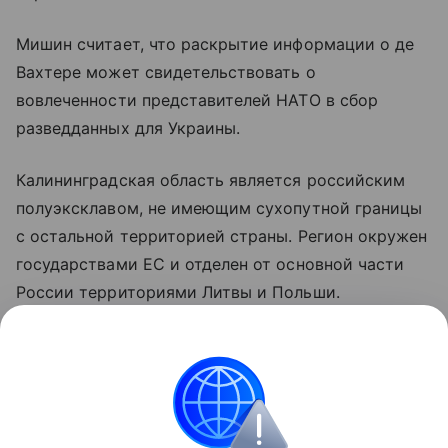
Мишин считает, что раскрытие информации о де
Вахтере может свидетельствовать о
вовлеченности представителей НАТО в сбор
разведданных для Украины.
Калининградская область является российским
полуэксклавом, не имеющим сухопутной границы
с остальной территорией страны. Регион окружен
государствами ЕС и отделен от основной части
России территориями Литвы и Польши.
Санкционные ограничения Евросоюза также
затрагивают сухопутный транзит отдельных
категорий товаров в Калининградскую область.
Украина
Россия
Калининградская область