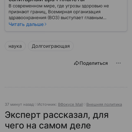
В современном мире, где угрозы здоровью не
признают границ, Всемирная организация
здравоохранения (ВОЗ) выступает главным
координатором глобального здравоохранения. Эта
Читать дальше
организация не просто борется с эпидемиями, а
провозглашает здоровье фундаментальным правом
человека, работая над его реализацией для
наука
Долгоиграющая
миллиардов людей. Как устроен этот «командный
центр», с какими вызовами он сталкивается в 2026
году и почему его деятельность часто критикуют —
Поделиться
узнайте в нашей статье.
37 минут назад
Источник:
ВФокусе Mail
Внешняя политика
Эксперт рассказал, для
чего на самом деле