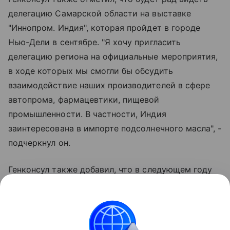
делегацию Самарской области на выставке
"Иннопром. Индия", которая пройдет в городе
Нью-Дели в сентябре. "Я хочу пригласить
делегацию региона на официальные мероприятия,
в ходе которых мы смогли бы обсудить
взаимодействие наших производителей в сфере
автопрома, фармацевтики, пищевой
промышленности. В частности, Индия
заинтересована в импорте подсолнечного масла", -
подчеркнул он.
Генконсул также добавил, что в следующем году
Россия и Индия будут отмечать 80-летие
возобновления дипломатических отношений.
Торжественные мероприятия, посвященные этой
значимой дате, станут еще одной площадкой для