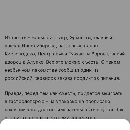
Их шесть - Большой театр, Эрмитаж, главный
вокзал Новосибирска, нарзанные ванны
Кисловодска, Центр семьи "Казан" и Воронцовский
дворец в Алупке. Все это можно съесть. О таком
необычном лакомстве сообщил один из
российский сервисов заказа продуктов питания.
Правда, перед тем как съесть, придется выиграть
в гастролотерею - на упаковке не прописано,
какая именно достопримечательность внутри. Так
что никто не знает, что ему попадется.