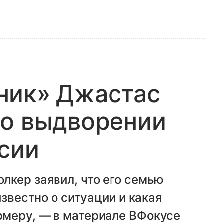
ник» Джастас
 о выдворении
ссии
лкер заявил, что его семью
известно о ситуации и какая
меру, — в материале ВФокусе