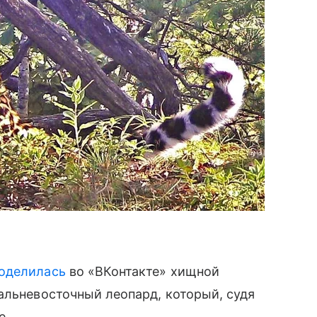
оделилась
во «ВКонтакте» хищной
альневосточный леопард, который, судя
е.