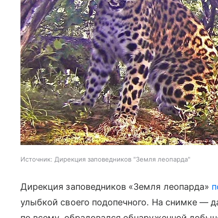
Источник:
Дирекция заповедников "Земля леопарда"
Дирекция заповедников «Земля леопарда»
п
улыбкой своего подопечного. На снимке — д
по всему, обрадовался обнаруженной добыч