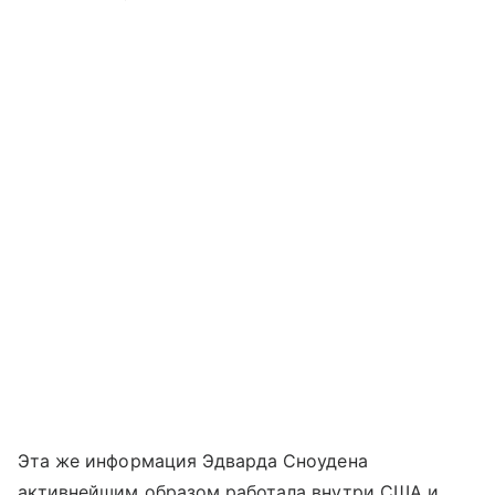
Эта же информация Эдварда Сноудена
активнейшим образом работала внутри США и