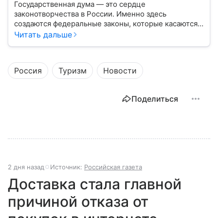
Государственная дума — это сердце
законотворчества в России. Именно здесь
создаются федеральные законы, которые касаются
жизни каждого гражданина: от образования и
Читать дальше
медицины до налогов и внешней политики. В статье
разберем, как устроена Дума.
Россия
Туризм
Новости
Поделиться
2 дня назад
Источник:
Российская газета
Доставка стала главной
причиной отказа от